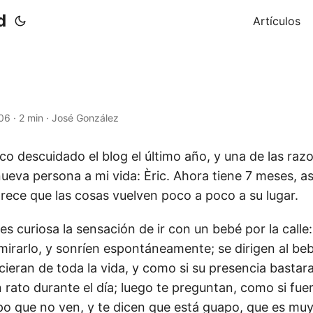
d
Artículos
006
·
2 min
·
José González
o descuidado el blog el último año, y una de las razo
nueva persona a mi vida: Èric. Ahora tiene 7 meses, a
rece que las cosas vuelven poco a poco a su lugar.
es curiosa la sensación de ir con un bebé por la calle:
mirarlo, y sonríen espontáneamente; se dirigen al beb
ieran de toda la vida, y como si su presencia bastara
 rato durante el día; luego te preguntan, como si fue
o que no ven, y te dicen que está guapo, que es mu