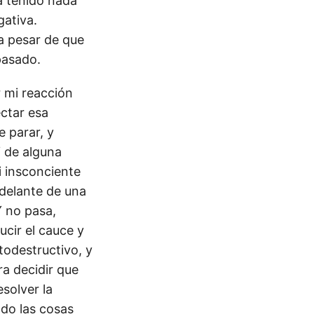
a tenido nada
gativa.
a pesar de que
pasado.
 mi reacción
ctar esa
e parar, y
Y de alguna
i insconciente
 delante de una
Y no pasa,
ucir el cauce y
todestructivo, y
ra decidir que
solver la
ndo las cosas