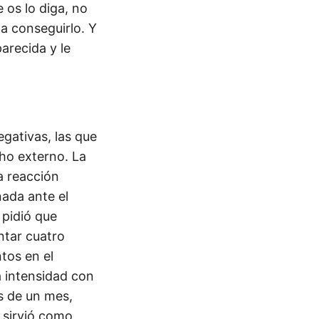
 os lo diga, no
a conseguirlo. Y
parecida y le
gativas, las que
ho externo. La
a reacción
ada ante el
 pidió que
ntar cuatro
tos en el
a intensidad con
s de un mes,
 sirvió como