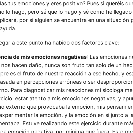
as tus emociones y eres positivo? Pues si queréis que
mo lo hago, pero sé que lo hago y sé como he llegado 
plicaré, por si alguien se encuentra en una situación 
 ayuda.
legar a este punto ha habido dos factores clave:
ncia de mis emociones negativas
: Las emociones ne
nos hacen daño, nunca son fruto tan solo de un hec
re es el fruto de nuestra reacción a ese hecho, y es
asada en percepciones erróneas o ser desproporcion
rno. Para diagnosticar mis reacciones mi sicóloga me
ercicio: estar atento a mis emociones negativas, y apu
ho externo que provocaba la emoción, mis pensamien
perimentar la emoción, y la emoción en sí junto a l
mentaba. Estuve realizando este ejercicio durante má
da emoción negativa, por mínima que fuera. Esto me