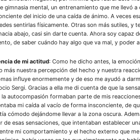
e gimnasia mental, un entrenamiento que me llevó a 
onciente del inicio de una caída de ánimo. A veces es
edes sentirlas físicamente. Otras son más sutiles, y t
acia abajo, casi sin darte cuenta. Ahora soy capaz 
to, de saber cuándo hay algo que va mal, y poder a
ncia de mi actitud
: Como he dicho antes, la emoción
 más nuestra percepción del hecho y nuestra reacció
omas influye enormemente y de eso me ayudó a darme
ocio Sergi. Gracias a ella me di cuenta de que la sens
o la autocompasión formaban parte de mis reacciones
ntaba mi caída al vacío de forma insconciente, de qu
ía cómodo dejándome llevar a la zona oscura. Ademá
r de esas sensaciones, que intentaban establecer una
entre mi comportamiento y el hecho externo que me 