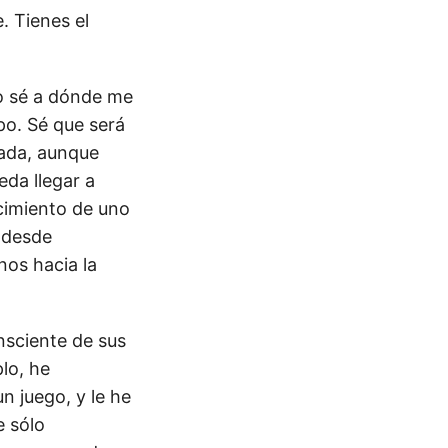
. Tienes el
o sé a dónde me
po. Sé que será
uada, aunque
eda llegar a
cimiento de uno
 desde
nos hacia la
nsciente de sus
lo, he
n juego, y le he
e sólo