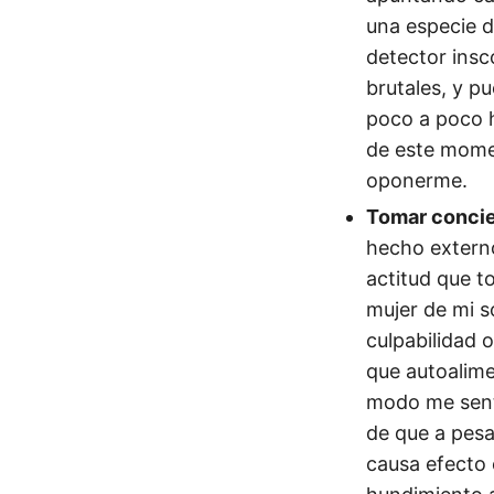
una especie d
detector insc
brutales, y pu
poco a poco h
de este momen
oponerme.
Tomar concie
hecho externo
actitud que t
mujer de mi s
culpabilidad 
que autoalime
modo me sent
de que a pesa
causa efecto 