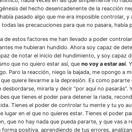
nímico, había veces en las que simplemente no habí
 génesis del hecho desencadenente de la reacción ne
abía pasado algo que me era imposible controlar, y 
todas las precacuciones para que no pasara, había 
a de estos factores me han llevado a poder controlar
antes me hubieran hundido. Ahora soy capaz de dete
paz de notar el inicio del hundimiento, y soy capaz d
smo que no quiero estar así, que
no voy a estar así
. 
go. Paro la reacción, niego la bajada, me opongo a m
 que quiere llevarme a la depresión. Es como pararte
 desbordarse, mirarla y decir “por aquí no pasarás”. 
es que tienes el poder para detener la riada, recond
cida. Tienes el poder de controlar tu mente y tu yo au
se lugar en el que no quieres estar. Tienes el poder pa
en, que no hay nada que pueda pararte, y que vas a re
a forma positiva, aprendiendo de tus errores, analiza