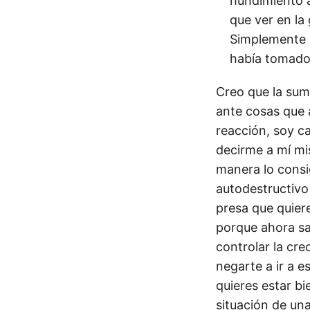
hundimiento a
que ver en la
Simplemente h
había tomado 
Creo que la sum
ante cosas que 
reacción, soy ca
decirme a mí mi
manera lo consi
autodestructivo
presa que quiere
porque ahora sab
controlar la cre
negarte a ir a e
quieres estar bi
situación de un