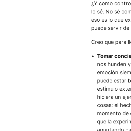
¿Y como control
lo sé. No sé co
eso es lo que ex
puede servir de
Creo que para l
Tomar concie
nos hunden y 
emoción siemp
puede estar b
estímulo exte
hiciera un ej
cosas: el hec
momento de ex
que la experi
apuntando ca